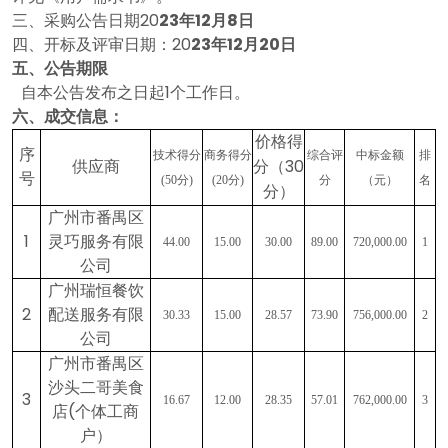
三、采购公告日期
20
23
年
12
月
8
日
四、开标及评审日期：
20
23
年
12
月
20
日
五、公告期限
自本公告发布之日起
1个工作日。
六
、成交信息：
价格得
序
技术得分
商务得分
综合评
中标金额
排
供应商
分（
30
号
(50分)
(20分)
分
（元）
名
分）
广州市番禺区
1
灵巧服务有限
44.00
15.00
30.00
89.00
720,000.00
1
公司
广州瑞恒餐饮
2
配送服务有限
30.33
15.00
28.57
73.90
756,000.00
2
公司
广州市番禺区
沙头二哥美食
3
16.67
12.00
28.35
57.01
762,000.00
3
店
(个体工商
户）